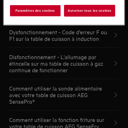
Les voyants SenseBoil clignotent sur la
Paramètres des cookies
Autoriser tous les cookies
table de cuisson à induction
Dysfonctionnement - Code d'erreur F ou
F1 sur la table de cuisson à induction
Disfonctionnement - L'allumage par
étincelle sur ma table de cuisson à gaz
continue de fonctionner
Comment utiliser la sonde alimentaire
avec votre table de cuisson AEG
SensePro®
Comment utiliser la fonction friture sur
votre table de cuisson AEG SenseFry