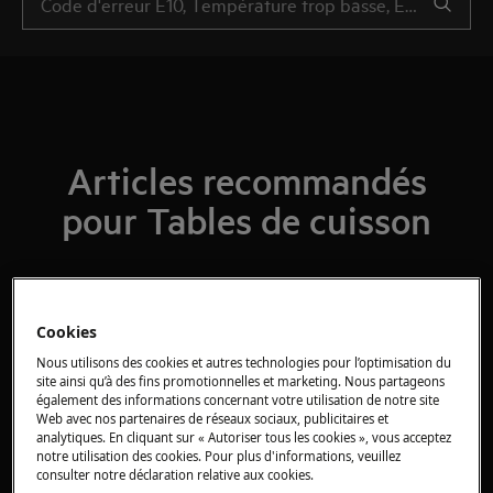
Articles recommandés
pour Tables de cuisson
Conseil - Message "L" ou sécurité enfants
Cookies
sur la table de cuisson
Nous utilisons des cookies et autres technologies pour l’optimisation du
site ainsi qu’à des fins promotionnelles et marketing. Nous partageons
également des informations concernant votre utilisation de notre site
Comment utiliser la fonction FlexiBridge
Web avec nos partenaires de réseaux sociaux, publicitaires et
analytiques. En cliquant sur « Autoriser tous les cookies », vous acceptez
sur votre plaque à induction AEG
notre utilisation des cookies. Pour plus d'informations, veuillez
consulter notre déclaration relative aux cookies.