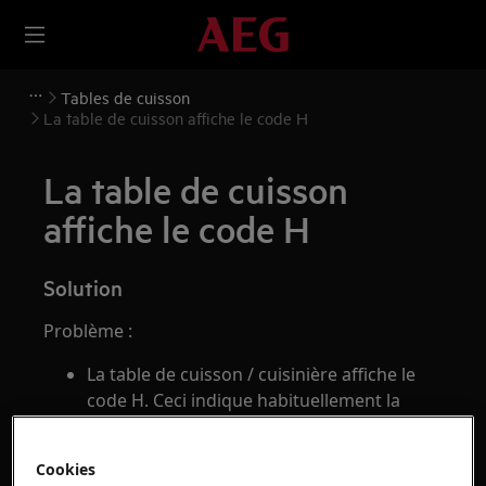
Tables de cuisson
La table de cuisson affiche le code H
La table de cuisson
affiche le code H
Solution
Problème :
La table de cuisson / cuisinière affiche le
code H. Ceci indique habituellement la
présence d'une chaleur résiduelle sur la
zone de cuisson.
Cookies