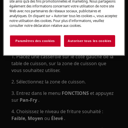
site ainsi qu’à des fins promotionnelles et marketing. Nous partageons
également des informations concernant votre utilisation de notre site
Web avec nos partenaires de réseaux sociaux, publicitaires et
analytiques. En cliquant sur « Autoriser tous les cookies », vous acceptez
notre utilisation des cookies. Pour plus d'informations, veuillez
consulter notre déclaration relative aux cookies.
Paramètres des cookies
Autoriser tous les cookies
1. Placez une casserole sur le côté gauche de la
table de cuisson, sur la zone de cuisson que
vous souhaitez utiliser.
2. Sélectionnez la zone de cuisson.
3. Entrez dans le menu
FONCTIONS
et appuyez
sur
Pan-Fry
.
4. Choisissez le niveau de friture souhaité :
Faible,
Moyen
ou
Élevé
.