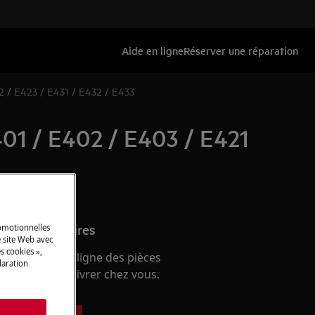
Aide en ligne
Réserver une réparation
2 / E423 / E431 / E432 / E433
401 / E402 / E403 / E421
s et accessoires
romotionnelles
 site Web avec
s cookies »,
e boutique en ligne des pièces
laration
 et faites-les livrer chez vous.
s