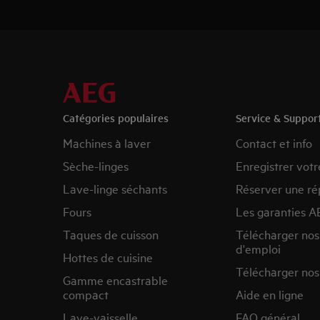
Catégories populaires
Service & Suppor
Machines à laver
Contact et info
Sèche-linges
Enregistrer votr
Lave-linge séchants
Réserver une ré
Fours
Les garanties A
Taques de cuisson
Télécharger no
d'emploi
Hottes de cuisine
Télécharger nos
Gamme encastrable
compact
Aide en ligne
Lave-vaisselle
FAQ général