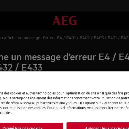
on affiche un message d’erreur E4 / E401 / E402 / E403 / E421 / E42
che un message d’erreur E4 / E
432 / E433
Pièces détachée
ns des cookies et autres technologies pour l’optimisation du site ainsi qu’à des fins p
es d’erreur suivants : E4 / E401 /
g. Nous partageons également des informations concernant votre utilisation de notre
32 / E433.
res de réseaux sociaux, publicitaires et analytiques. En cliquant sur « Autoriser tous le
Trouvez dans notr
z notre utilisation des cookies. Pour plus d'informations, veuillez consulter notre déc
détachées d’origine
 cookies.
Paramètres des cookies
Autoriser tous les cookie