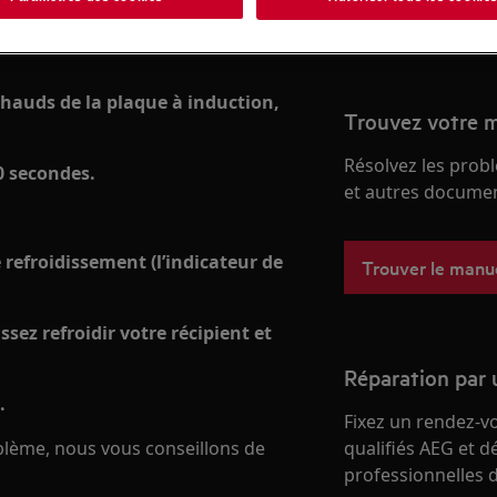
Acheter des piè
 chauds de la plaque à induction,
Trouvez votre m
Résolvez les probl
0 secondes.
et autres document
le refroidissement (l’indicateur de
Trouver le manuel
ssez refroidir votre récipient et
Réparation par 
.
Fixez un rendez-v
oblème, nous vous conseillons de
qualifiés AEG et d
professionnelles d