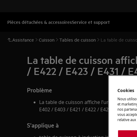
Pièces détachées & accessoires
Service et support
Assistance
Cuisson
Tables de cuisson
La table de cuiss
La table de cuisson affi
/ E422 / E423 / E431 / E
Problème
Cookies
Nous utiliso
La table de cuisson affiche l’un des messag
et marketin
E402 / E403 / E421 / E422 / E423 / E431 / E4
nos partenai
vous accepte
relative aux
S'applique à