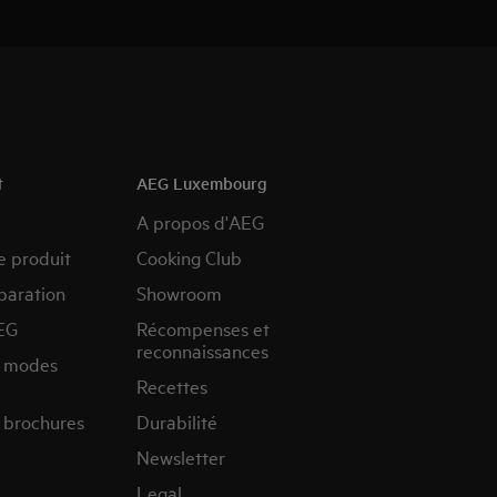
t
AEG Luxembourg
A propos d'AEG
e produit
Cooking Club
paration
Showroom
EG
Récompenses et
reconnaissances
s modes
Recettes
 brochures
Durabilité
Newsletter
Legal