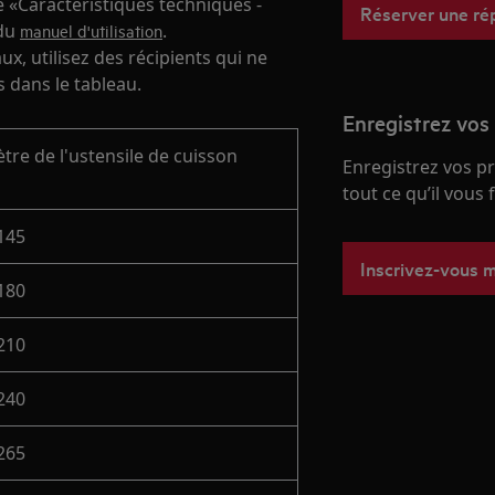
e «Caractéristiques techniques -
Réserver une ré
 du
.
manuel d'utilisation
x, utilisez des récipients qui ne
 dans le tableau.
Enregistrez vos
tre de l'ustensile de cuisson
Enregistrez vos p
tout ce qu’il vous
 145
Inscrivez-vous 
 180
 210
 240
 265