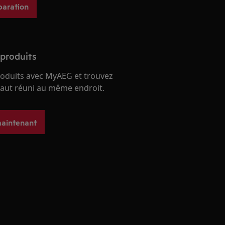
paration
 produits
roduits avec MyAEG et trouvez
 faut réuni au même endroit.
maintenant