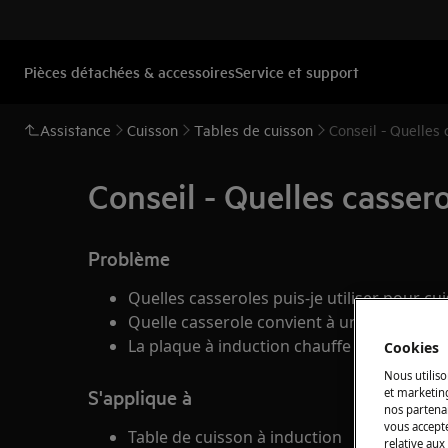
Pièces détachées & accessoires
Service et support
Assistance
Cuisson
Tables de cuisson
Conseil - Quelles 
Conseil - Quelles cassero
Problème
Quelles casseroles puis-je utiliser pour cu
Quelle casserole convient à une utilisatio
La plaque à induction chauffe seulement la
Cookies
Nous utiliso
S'applique à
et marketin
nos partenai
vous accepte
Table de cuisson à induction
relative aux