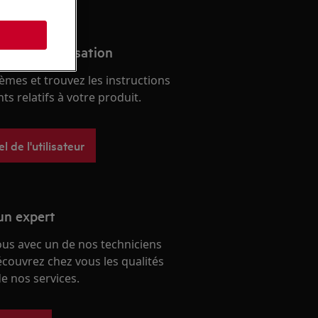
s
anuel d'utilisation
èmes et trouvez les instructions
s relatifs à votre produit.
 de l'utilisateur
un expert
ous avec un de nos techniciens
écouvrez chez vous les qualités
e nos services.