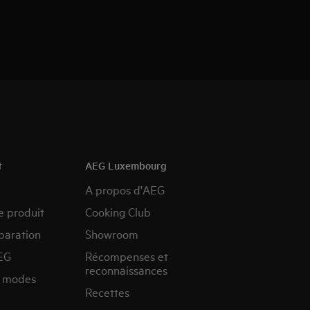
t
AEG Luxembourg
A propos d'AEG
e produit
Cooking Club
paration
Showroom
EG
Récompenses et
reconnaissances
s modes
Recettes