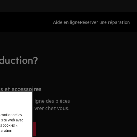
Aide en ligne
Réserver une réparation
nduction?
s et accessoires
e boutique en ligne des pièces
 et faites-les livrer chez vous.
romotionnelles
 site Web avec
s cookies »,
ces détachées
laration