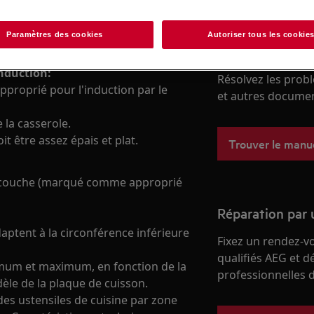
Paramètres des cookies
Autoriser tous les cookie
Trouvez votre m
nduction:
Résolvez les probl
proprié pour l'induction par le
et autres document
 la casserole.
it être assez épais et plat.
Trouver le manuel
ulticouche (marqué comme approprié
Réparation par 
aptent à la circonférence inférieure
Fixez un rendez-v
qualifiés AEG et d
mum et maximum, en fonction de la
professionnelles d
dèle de la plaque de cuisson.
es ustensiles de cuisine par zone