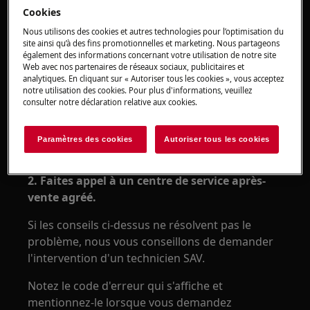
Cookies
table de cuisson à induction intégrée
Nous utilisons des cookies et autres technologies pour l’optimisation du
cuisinière pose libre avec table de cuisson
site ainsi qu’à des fins promotionnelles et marketing. Nous partageons
à induction
également des informations concernant votre utilisation de notre site
Web avec nos partenaires de réseaux sociaux, publicitaires et
analytiques. En cliquant sur « Autoriser tous les cookies », vous acceptez
Résolution :
notre utilisation des cookies. Pour plus d'informations, veuillez
consulter notre déclaration relative aux cookies.
1. Débranchez l'appareil pendant au moins 30
secondes.
Paramètres des cookies
Autoriser tous les cookies
Reconnectez-le et mettez-le en marche.
2. Faites appel à un centre de service après-
vente agréé.
Si les conseils ci-dessus ne résolvent pas le
problème, nous vous conseillons de demander
l'intervention d'un technicien SAV.
Notez le code d'erreur qui s'affiche et
mentionnez-le lorsque vous demandez