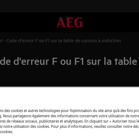
Dysfonctionnement - Code d'erreur F ou F1 sur la table de cuisson à induction
 d'erreur F ou F1 sur la table
Pièces détachée
e la table de cuisson à induction.
nneau de commande de ma table de
Trouvez dans notr
détachées d’origine
ns des cookies et autres technologies pour l’optimisation du site ainsi qu’à des fins p
g. Nous partageons également des informations concernant votre utilisation de notre
res de réseaux sociaux, publicitaires et analytiques. En cliquant sur « Autoriser tous le
®.
z notre utilisation des cookies. Pour plus d'informations, veuillez consulter notre déc
Acheter des piè
 cookies.