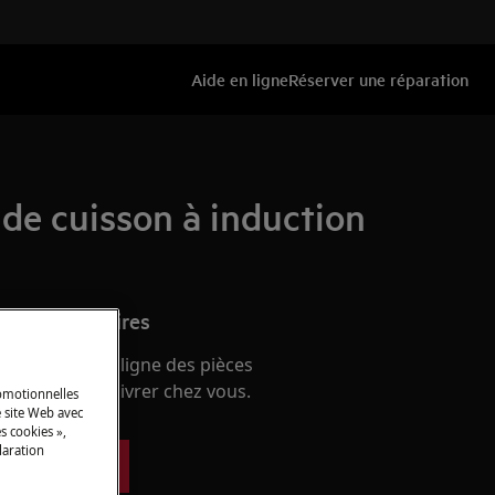
Aide en ligne
Réserver une réparation
 de cuisson à induction
s et accessoires
e boutique en ligne des pièces
 et faites-les livrer chez vous.
romotionnelles
 site Web avec
s cookies »,
laration
ces détachées