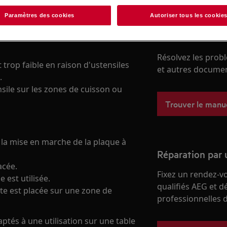
Paramètres des cookies
Autoriser tous les cookie
Trouvez votre m
Résolvez les probl
 trop faible en raison d'ustensiles
et autres document
.
nsile sur les zones de cuisson ou
Trouver le manuel
s la mise en marche de la plaque à
Réparation par 
acée.
Fixez un rendez-v
est utilisée.
qualifiés AEG et d
te est placée sur une zone de
professionnelles d
aptés à une utilisation sur une table