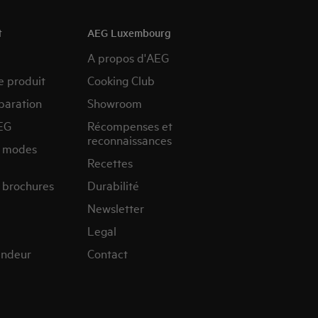
t
AEG Luxembourg
A propos d'AEG
e produit
Cooking Club
paration
Showroom
EG
Récompenses et
reconnaissances
s modes
Recettes
 brochures
Durabilité
Newsletter
Legal
endeur
Contact