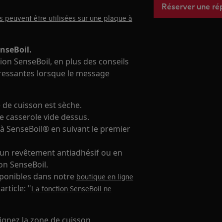
Réserver une ré
s peuvent être utilisées sur une plaque à
nseBoil.
tion SenseBoil, en plus des conseils
éressantes lorsque le message
 de cuisson est sèche.
e casserole vide dessus.
e à SenseBoil® en suivant le premier
c un revêtement antiadhésif ou en
on SenseBoil.
sponibles dans notre
boutique en ligne
rticle: "
La fonction SenseBoil ne
eignez la zone de cuisson