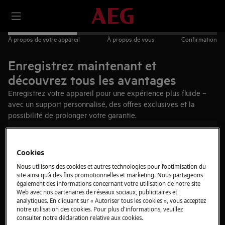
À propos de votre appareil
À propos de vous
Confirmation
Enregistrez maintenant et
découvrez tous les avantages
Enregistrez votre appareil pour une expérience plus fluide –
avec un support personnalisé, des offres exclusives et la
possibilité de prolonger votre garantie.
Vous aurez besoin de :
Cookies
Accès à la plaque signalétique de l’appareil
Nous utilisons des cookies et autres technologies pour l’optimisation du
Date d’achat de l'appareil
site ainsi qu’à des fins promotionnelles et marketing. Nous partageons
également des informations concernant votre utilisation de notre site
3 minutes de votre temps
Web avec nos partenaires de réseaux sociaux, publicitaires et
analytiques. En cliquant sur « Autoriser tous les cookies », vous acceptez
Trouvez votre produit
notre utilisation des cookies. Pour plus d'informations, veuillez
consulter notre déclaration relative aux cookies.