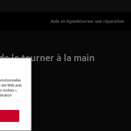
Aide en ligne
Réserver une réparation
de le tourner à la main
romotionnelles
 site Web avec
s cookies »,
laration
s