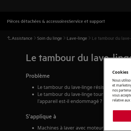
Pièces détachées & accessoires
Service et support
Assistance
Soin du linge
Lave-linge
Le tambour du lave-l
Le tambour du lave-linge
Cookies
Problème
Nous utiliso
et marketin
Le tambour du lave-linge résiste lorsque v
nos partenai
Le tambour du lave-linge tourne difficilem
vous accepte
relative aux
l'appareil est-il endommagé ?
S'applique à
Machines à laver avec moteur PM (Perma