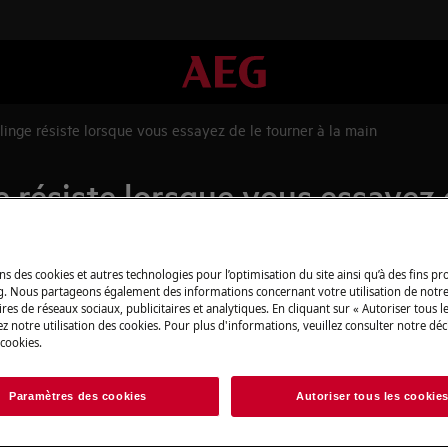
inge résiste lorsque vous essayez de le tourner à la main
 résiste lorsque vous essayez 
ns des cookies et autres technologies pour l’optimisation du site ainsi qu’à des fins p
g. Nous partageons également des informations concernant votre utilisation de notre
ous essayez de le tourner à la main
res de réseaux sociaux, publicitaires et analytiques. En cliquant sur « Autoriser tous le
ent lorsqu'on le tourne à la main,
z notre utilisation des cookies. Pour plus d'informations, veuillez consulter notre déc
 cookies.
Paramètres des cookies
Autoriser tous les cookie
nent Magnet)