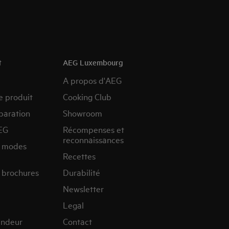
t
AEG Luxembourg
A propos d'AEG
e produit
Cooking Club
paration
Showroom
EG
Récompenses et
reconnaissances
s modes
Recettes
 brochures
Durabilité
Newsletter
Legal
endeur
Contact