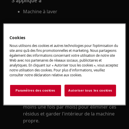
S'applique à
Machine à laver
Solution
L'utilisation répétée et continue de
Cookies
programmes à basse température peut
Nous utilisons des cookies et autres technologies pour l’optimisation du
laisser des résidus de détergent,
site ainsi qu’à des fins promotionnelles et marketing. Nous partageons
également des informations concernant votre utilisation de notre site
d'assouplissant et des peluches dans la
Web avec nos partenaires de réseaux sociaux, publicitaires et
machine et des bactéries peuvent se
analytiques. En cliquant sur « Autoriser tous les cookies », vous acceptez
notre utilisation des cookies. Pour plus d'informations, veuillez
développer dans la cuve. Cela peut
consulter notre déclaration relative aux cookies.
provoquer des odeurs nauséabondes et
des bactéries.
Paramètres des cookies
Autoriser tous les cookies
C'est pourquoi vous devez effectuer
régulièrement un lavage d'entretien (au
moins une fois par mois) pour éliminer ces
résidus et garder l'intérieur de la machine
propre.