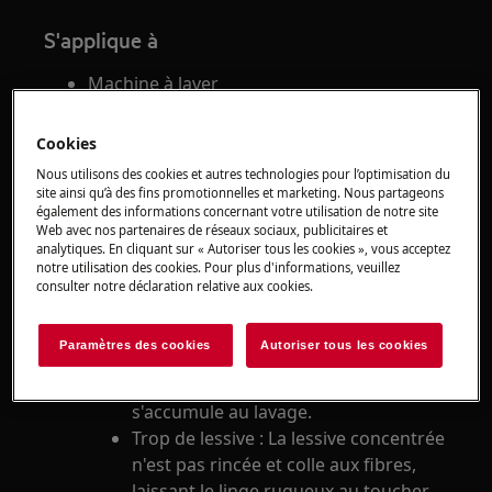
S'applique à
Machine à laver
Solution
Cookies
Nous utilisons des cookies et autres technologies pour l’optimisation du
La cause la plus fréquente de linge raide et dur
site ainsi qu’à des fins promotionnelles et marketing. Nous partageons
est l'ajout d'une mauvaise quantité de
également des informations concernant votre utilisation de notre site
Web avec nos partenaires de réseaux sociaux, publicitaires et
détergent.
analytiques. En cliquant sur « Autoriser tous les cookies », vous acceptez
notre utilisation des cookies. Pour plus d'informations, veuillez
Pour de meilleurs résultats de lavage,
consulter notre déclaration relative aux cookies.
utilisez le détergent conformément aux
instructions du fabricant.
Paramètres des cookies
Autoriser tous les cookies
Trop peu de détergent : l'eau n'est
pas assez adoucie. Le calcaire
s'accumule au lavage.
Trop de lessive : La lessive concentrée
n'est pas rincée et colle aux fibres,
laissant le linge rugueux au toucher.