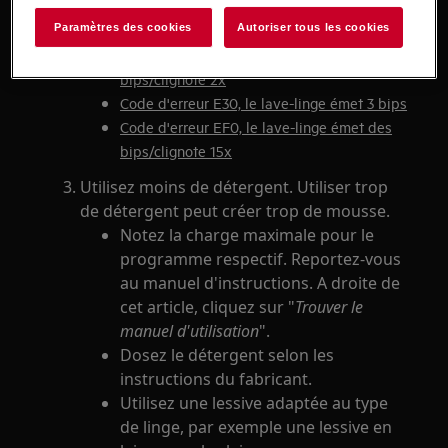
Code d'erreur E10, le lave-linge émet 1
Paramètres des cookies
Autoriser tous les cookies
bip/clignote 1x
Code d'erreur E20, le lave-linge émet 2
bips/clignote 2x
Code d'erreur E30, le lave-linge émet 3 bips
Code d'erreur EF0, le lave-linge émet des
bips/clignote 15x
Utilisez moins de détergent. Utiliser trop
de détergent peut créer trop de mousse.
Notez la charge maximale pour le
programme respectif. Reportez-vous
au manuel d'instructions. A droite de
cet article, cliquez sur "
Trouver le
manuel d'utilisation
".
Dosez le détergent selon les
instructions du fabricant.
Utilisez une lessive adaptée au type
de linge, par exemple une lessive en