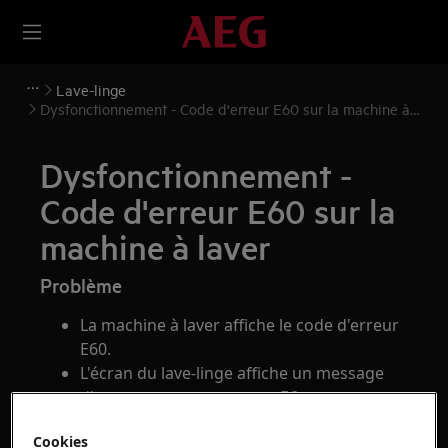
Lave-linge
Dysfonctionnement - Code d'erreur E60 sur la machine à
laver
Dysfonctionnement -
Code d'erreur E60 sur la
machine à laver
Problème
La machine à laver affiche le code d'erreur
E60.
L'écran du lave-linge affiche un message
d'erreur commençant par E6.
Cookies