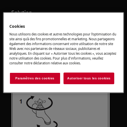
Solution
Vérifiez si le robinet d'eau est ouvert.
Cookies
Fermez le robinet, débranchez le tuyau du
Nous utilisons des cookies et autres technologies pour l’optimisation du
robinet et nettoyez le filtre du tuyau
site ainsi qu’à des fins promotionnelles et marketing. Nous partageons
d'alimentation. Rebranchez le tuyau
également des informations concernant votre utilisation de notre site
Web avec nos partenaires de réseaux sociaux, publicitaires et
d'alimentation et ouvrez à nouveau le
analytiques. En cliquant sur « Autoriser tous les cookies », vous acceptez
robinet.
notre utilisation des cookies. Pour plus d'informations, veuillez
consulter notre déclaration relative aux cookies.
Paramètres des cookies
Autoriser tous les cookies