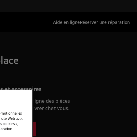
Aide en ligne
Réserver une réparation
place
s et accessoires
e boutique en ligne des pièces
 et faites-les livrer chez vous.
romotionnelles
 site Web avec
s cookies »,
ces détachées
laration