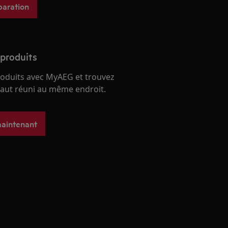
paration
 produits
roduits avec MyAEG et trouvez
 faut réuni au même endroit.
maintenant