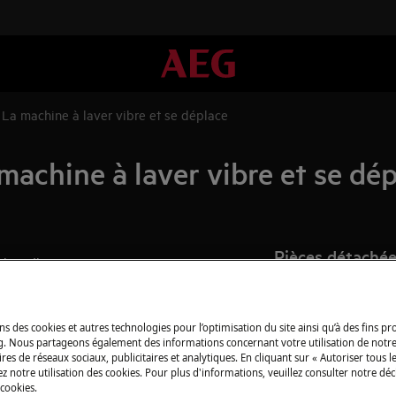
 La machine à laver vibre et se déplace
achine à laver vibre et se dé
Pièces détachée
dant l'essorage.
de l'essorage.
Trouvez dans notr
détachées d’origine
ns des cookies et autres technologies pour l’optimisation du site ainsi qu’à des fins p
g. Nous partageons également des informations concernant votre utilisation de notre
res de réseaux sociaux, publicitaires et analytiques. En cliquant sur « Autoriser tous le
Acheter des piè
z notre utilisation des cookies. Pour plus d'informations, veuillez consulter notre déc
 cookies.