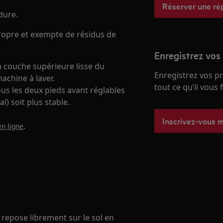
Réserver une ré
dure.
propre et exempte de résidus de
Enregistrez vos
la couche supérieure lisse du
Enregistrez vos p
achine à laver.
tout ce qu’il vous
us les deux pieds avant réglables
l) soit plus stable.
Inscrivez-vous 
.
n ligne
t repose librement sur le sol en