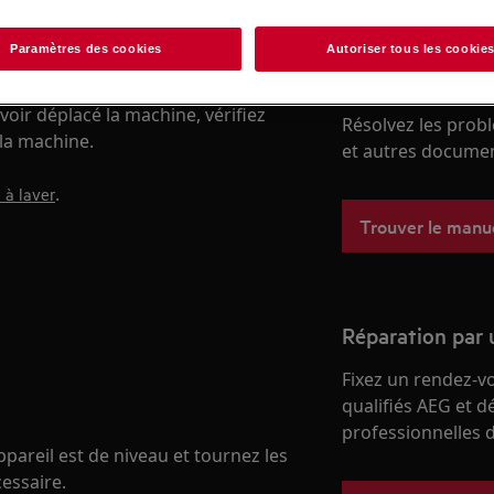
Paramètres des cookies
Autoriser tous les cookie
Trouvez votre m
voir déplacé la machine, vérifiez
Résolvez les probl
 la machine.
et autres document
.
 à laver
Trouver le manuel
Réparation par 
Fixez un rendez-v
qualifiés AEG et d
professionnelles d
appareil est de niveau et tournez les
cessaire.