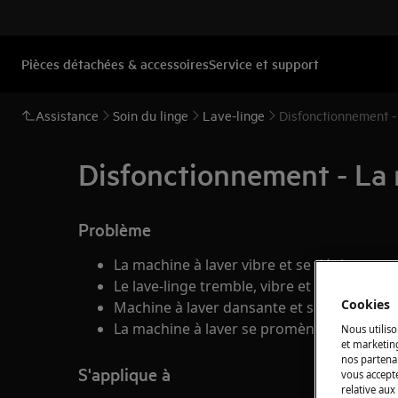
Pièces détachées & accessoires
Service et support
Assistance
Soin du linge
Lave-linge
Disfonctionnement -
Disfonctionnement - La m
Problème
La machine à laver vibre et se déplace pen
Le lave-linge tremble, vibre et bouge lors 
Cookies
Machine à laver dansante et sautante.
La machine à laver se promène.
Nous utiliso
et marketin
nos partenai
S'applique à
vous accepte
relative aux