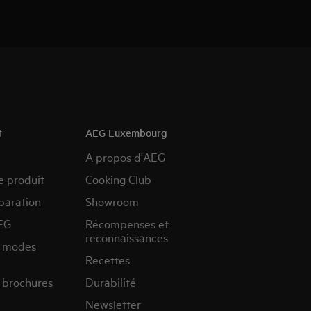
t
AEG Luxembourg
A propos d'AEG
e produit
Cooking Club
paration
Showroom
EG
Récompenses et
reconnaissances
s modes
Recettes
 brochures
Durabilité
Newsletter