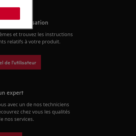
s
anuel d'utilisation
èmes et trouvez les instructions
s relatifs à votre produit.
 de l'utilisateur
un expert
ous avec un de nos techniciens
écouvrez chez vous les qualités
e nos services.