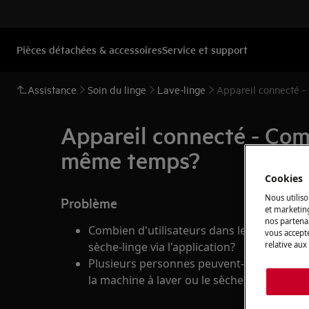
Pièces détachées & accessoires
Service et support
Assistance
Soin du linge
Lave-linge
Appareil connecté -
Appareil connecté - Comb
même temps?
Cookies
Nous utiliso
Problème
et marketin
nos partenai
Combien d'utilisateurs dans le foyer peuven
vous accepte
relative aux
sèche-linge via l'application?
Plusieurs personnes peuvent-elles utiliser 
la machine à laver ou le sèche-linge en m