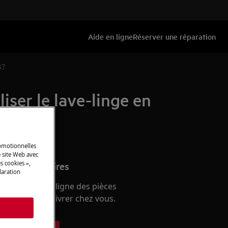
Aide en ligne
Réserver une réparation
s?
ser le lave-linge en
romotionnelles
 site Web avec
s cookies »,
s et accessoires
laration
e boutique en ligne des pièces
 et faites-les livrer chez vous.
s