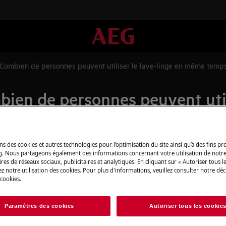
 Combien de personnes peuvent utiliser le lave-linge en même temp
ien de personnes peuvent utili
ns des cookies et autres technologies pour l’optimisation du site ainsi qu’à des fins p
g. Nous partageons également des informations concernant votre utilisation de notre
res de réseaux sociaux, publicitaires et analytiques. En cliquant sur « Autoriser tous le
Pièces détachée
t contrôler le lave-linge ou le
z notre utilisation des cookies. Pour plus d'informations, veuillez consulter notre déc
 cookies.
Trouvez dans notr
l'application pour faire fonctionner
détachées d’origine
ême temps ?
Paramètres des cookies
Autoriser tous les cookie