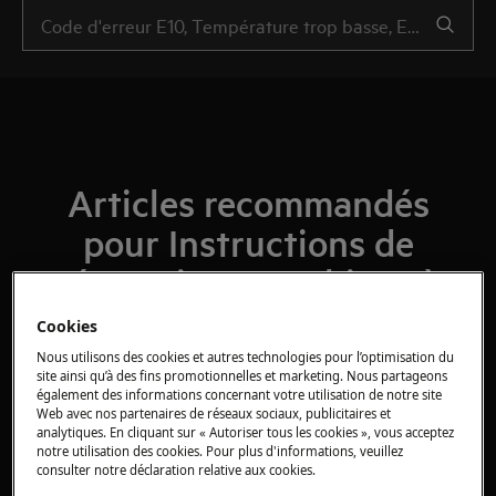
Articles recommandés
pour Instructions de
réparation - Machines à
laver / Lave-linge
Cookies
séchants
Nous utilisons des cookies et autres technologies pour l’optimisation du
site ainsi qu’à des fins promotionnelles et marketing. Nous partageons
également des informations concernant votre utilisation de notre site
Web avec nos partenaires de réseaux sociaux, publicitaires et
analytiques. En cliquant sur « Autoriser tous les cookies », vous acceptez
notre utilisation des cookies. Pour plus d'informations, veuillez
Machine à laver - Comment remplacer la
consulter notre déclaration relative aux cookies.