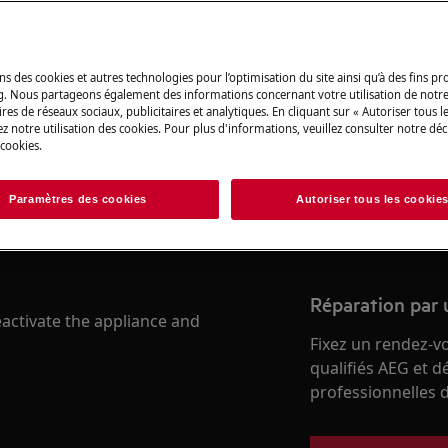
Trouvez votre m
ns des cookies et autres technologies pour l’optimisation du site ainsi qu’à des fins p
g. Nous partageons également des informations concernant votre utilisation de notre
Résolvez les probl
res de réseaux sociaux, publicitaires et analytiques. En cliquant sur « Autoriser tous le
ety information before any repair
z notre utilisation des cookies. Pour plus d'informations, veuillez consulter notre déc
et autres document
 cookies.
.com/support/user-manuals/
Paramètres des cookies
Autoriser tous les cookie
Trouver le manuel
Réparation par 
activate the appliance and
Fixez un rendez-v
qualifiés AEG et d
professionnelles d