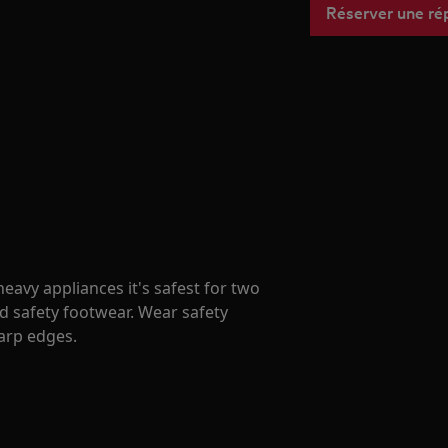
Réserver une ré
avy appliances it's safest for two
d safety footwear. Wear safety
harp edges.