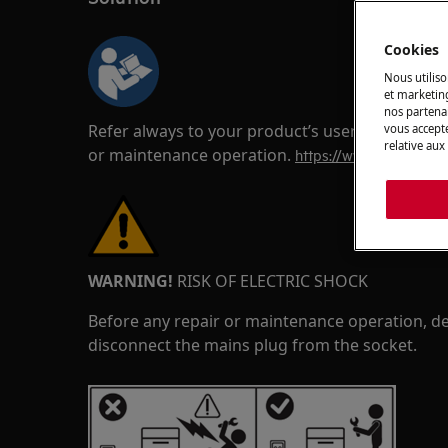
Cookies
Nous utiliso
et marketin
nos partenai
Refer always to your product’s user manual saf
vous accepte
relative aux
or maintenance operation.
https://www.electrolux
WARNING!
RISK OF ELECTRIC SHOCK
Before any repair or maintenance operation, de
disconnect the mains plug from the socket.