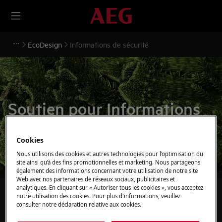
EcoDesign
Informations de sécurité
Soutien pour Informations
de sécurité
Cookies
Nous utilisons des cookies et autres technologies pour l’optimisation du
site ainsi qu’à des fins promotionnelles et marketing. Nous partageons
également des informations concernant votre utilisation de notre site
Web avec nos partenaires de réseaux sociaux, publicitaires et
analytiques. En cliquant sur « Autoriser tous les cookies », vous acceptez
Recherchez parmi nos articles d'assistance
notre utilisation des cookies. Pour plus d'informations, veuillez
consulter notre déclaration relative aux cookies.