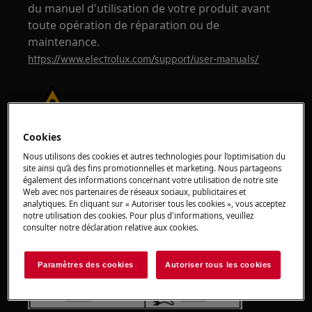
du manuel d'utilisation de votre produit avant
toute opération de réparation ou de
maintenance.
https://www.electrolux.com/support/user-manuals/
Cookies
ATTENTION !
RISQUE DE CHOC ÉLECTRIQUE
Nous utilisons des cookies et autres technologies pour l’optimisation du
site ainsi qu’à des fins promotionnelles et marketing. Nous partageons
Avant toute opération de réparation ou
également des informations concernant votre utilisation de notre site
d'entretien, désactivez l'appareil et débranchez
Web avec nos partenaires de réseaux sociaux, publicitaires et
analytiques. En cliquant sur « Autoriser tous les cookies », vous acceptez
la prise principale de la prise murale.
notre utilisation des cookies. Pour plus d'informations, veuillez
consulter notre déclaration relative aux cookies.
Paramètres des cookies
Autoriser tous les cookies