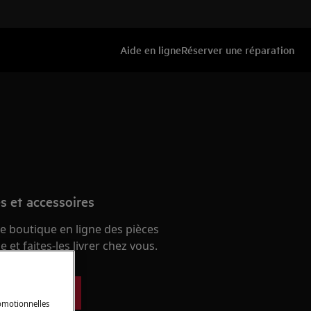
Aide en ligne
Réserver une réparation
s et accessoires
e boutique en ligne des pièces
 et faites-les livrer chez vous.
ces détachées
romotionnelles