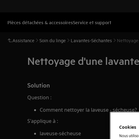
Pièces détachées & accessoires
Service et support
Assistance
Soin du linge
Lavantes-Séchantes
Nettoyage 
Nettoyage d'une lavant
Solution
Question :
Comment nettoyer la laveuse - sécheuse?
S'applique à :
Cookies
laveuse-sécheuse
Nous utiliso