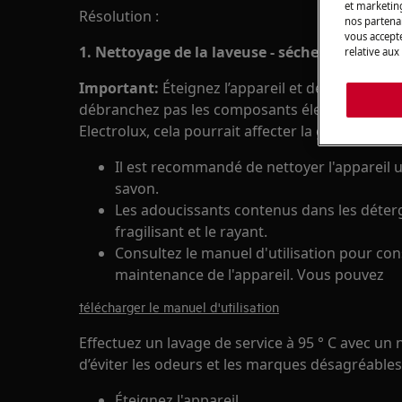
et marketin
Résolution :
nos partenai
vous accepte
1. Nettoyage de la laveuse - sécheuse:
relative aux
Important:
Éteignez l’appareil et débranchez-le
débranchez pas les composants électriques ou 
Electrolux, cela pourrait affecter la garantie.
Il est recommandé de nettoyer l'appareil 
savon.
Les adoucissants contenus dans les déterge
fragilisant et le rayant.
Consultez le manuel d'utilisation pour consu
maintenance de l'appareil. Vous pouvez
télécharger le manuel d'utilisation
Effectuez un lavage de service à 95 ° C avec un 
d’éviter les odeurs et les marques désagréables
Éteignez l'appareil.