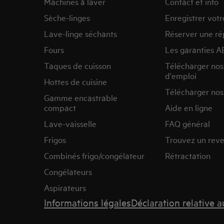
Machines à laver
Contact et info
Sèche-linges
Enregistrer votr
Lave-linge séchants
Réserver une ré
Fours
Les garanties A
Taques de cuisson
Télécharger no
d'emploi
Hottes de cuisine
Télécharger nos
Gamme encastrable
compact
Aide en ligne
Lave-vaisselle
FAQ général
Frigos
Trouvez un rev
Combinés frigo/congélateur
Rétractation
Congélateurs
Aspirateurs
Informations légales
Déclaration relative 