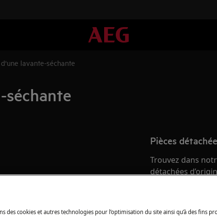
d'une lavante-séchante
e-séchante
Pièces détachée
Trouvez dans notr
détachées d’origine
Acheter des piè
ns des cookies et autres technologies pour l’optimisation du site ainsi qu’à des fins p