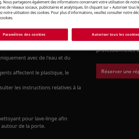
g. Nous partageons également des informations concernant votre utilisation de notre
res de réseaux sociaux, publicitaires et analytiques. En cliquant sur « Autoriser tous le
z notre utilisation des cookies. Pour plus d'informations, veuillez consulter notre déc
 cookies.
Réparation par 
 avant de le nettoyer. Ne
Fixez un rendez-v
Paramètres des cookies
Autoriser tous les cookie
fonctionnels sans consulter
qualifiés AEG et d
professionnelles d
uniquement avec de l'eau et du
Réserver une ré
nts affectent le plastique, le
lter les instructions relatives à la
nettoyant pour lave-linge afin
 autour de la porte.