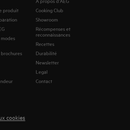
A propos d'AEG
e produit
Cooking Club
paration
Showroom
EG
Récompenses et
reconnaissances
s modes
Recettes
 brochures
Durabilité
Newsletter
Legal
endeur
Contact
aux cookies