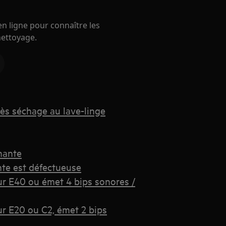
n ligne pour connaître les
ettoyage.
ès séchage au lave-linge
hante
nte est défectueuse
eur E40 ou émet 4 bips sonores /
ur E20 ou C2, émet 2 bips