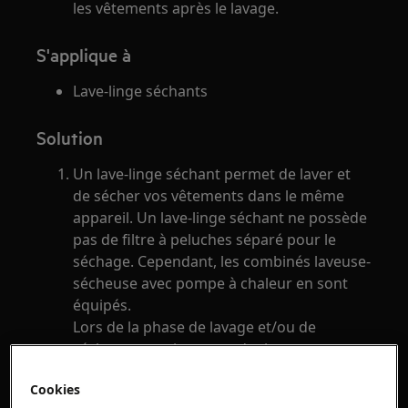
les vêtements après le lavage.
S'applique à
Lave-linge séchants
Solution
Un lave-linge séchant permet de laver et
de sécher vos vêtements dans le même
appareil. Un lave-linge séchant ne possède
pas de filtre à peluches séparé pour le
séchage. Cependant, les combinés laveuse-
sécheuse avec pompe à chaleur en sont
équipés.
Lors de la phase de lavage et/ou de
séchage, certains types de tissus peuvent
dégager beaucoup de peluches. Les
Cookies
peluches libérées peuvent se déposer sur