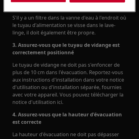
près du robinet.
S'il y a un filtre dans la vanne d'eau à l'endroit où
le tuyau d'alimentation se visse dans le lave-
linge, il doit également être propre.
3. Assurez-vous que le tuyau de vidange est
correctement positionné
Le tuyau de vidange ne doit pas s'enfoncer de
plus de 10 cm dans l'évacuation. Reportez-vous
aux instructions d'installation dans votre notice
d'utilisation ou d'installation séparée, fournies
avec votre appareil. Vous pouvez télécharger la
notice d'utilisation ici.
4. Assurez-vous que la hauteur d'évacuation
est correcte
La hauteur d'évacuation ne doit pas dépasser