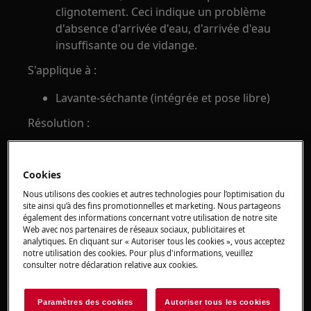
clignotement. Ceci indique un problème
d'absence d'arrivée d'eau, d'arrivée d'eau
insuffisante ou de vidange.
S'applique à :
Lavante-séchante (intégrée et pose libre)
Résolution :
1. Vérifiez l'alimentation en eau
Cookies
Fermez le robinet et retirez le tuyau
d'alimentation. Placez un seau ou un récipient
Nous utilisons des cookies et autres technologies pour l’optimisation du
site ainsi qu’à des fins promotionnelles et marketing. Nous partageons
similaire sous le robinet. Ouvrez le robinet et
également des informations concernant votre utilisation de notre site
vérifiez qu'il en sort une quantité d'eau
Web avec nos partenaires de réseaux sociaux, publicitaires et
analytiques. En cliquant sur « Autoriser tous les cookies », vous acceptez
suffisante.
notre utilisation des cookies. Pour plus d'informations, veuillez
Il doit être possible de remplir un seau de
consulter notre déclaration relative aux cookies.
10 litres en une minute environ.
Paramètres des cookies
Autoriser tous les cookies
2. Nettoyez le filtre du tuyau d'alimentation