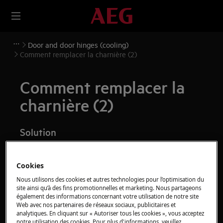
Door and door hinges (cooling)
Comment remplacer la charnière (2)
Comment remplacer la
charnière (2)
Solution
Avant toute opération de maintenance, éteignez
l'appareil et débranchez la fiche secteur de la
prise.
Cookies
Nous utilisons des cookies et autres technologies pour l’optimisation du
Faites toujours attention lorsque vous déplacez des
site ainsi qu’à des fins promotionnelles et marketing. Nous partageons
appareils, pour les appareils lourds, il faut deux
également des informations concernant votre utilisation de notre site
Web avec nos partenaires de réseaux sociaux, publicitaires et
personnes pour le déplacer.
analytiques. En cliquant sur « Autoriser tous les cookies », vous acceptez
notre utilisation des cookies. Pour plus d'informations, veuillez