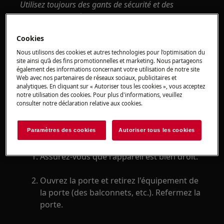
Utilisez toujours des gants de sécurité et des
chaussures fermées.
Veuillez noter que l'auto-réparation ou la réparation
Cookies
non professionnelle peut avoir des conséquences sur
Nous utilisons des cookies et autres technologies pour l’optimisation du
la sécurité si elle n'est pas effectuée correctement.
site ainsi qu’à des fins promotionnelles et marketing. Nous partageons
également des informations concernant votre utilisation de notre site
Web avec nos partenaires de réseaux sociaux, publicitaires et
Inverser la porte.
analytiques. En cliquant sur « Autoriser tous les cookies », vous acceptez
notre utilisation des cookies. Pour plus d'informations, veuillez
ATTENTION!
consulter notre déclaration relative aux cookies.
Avant d'effectuer toute opération, retirez la
fiche de la prise de courant.
Paramètres des cookies
Autoriser tous les cookies
Assurez-vous que l'appareil est bien droit.
Ouvrez la porte et retirez l'équipement de
la porte (des balconnets, etc.). Refermez la
porte.