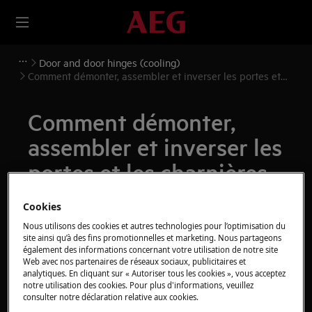
Door and door hinges (cooling)
Comment démonter, assembler et inverser les portes et
les charnières (1)
Comment démonter,
assembler et inverser les
portes et les charnières
(1)
Cookies
Nous utilisons des cookies et autres technologies pour l’optimisation du
Solution
site ainsi qu’à des fins promotionnelles et marketing. Nous partageons
également des informations concernant votre utilisation de notre site
Avant toute opération de maintenance, éteignez
Web avec nos partenaires de réseaux sociaux, publicitaires et
analytiques. En cliquant sur « Autoriser tous les cookies », vous acceptez
l'appareil et débranchez la fiche secteur de la
prise.
notre utilisation des cookies. Pour plus d'informations, veuillez
consulter notre déclaration relative aux cookies.
Faites toujours attention lorsque vous déplacez des