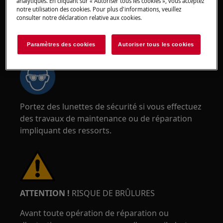
analytiques. En cliquant sur « Autoriser tous les cookies », vous acceptez
notre utilisation des cookies. Pour plus d'informations, veuillez
consulter notre déclaration relative aux cookies.
ATTENTION !
RISQUE DE BLESSURE AUX YEUX
Paramètres des cookies
Autoriser tous les cookies
Portez des lunettes de sécurité si vous effectuez
des travaux de maintenance ou de réparation
impliquant des ressorts.
ATTENTION !
RISQUE DE BRÛLURES
Avant toute opération de réparation ou