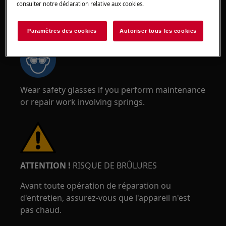
consulter notre déclaration relative aux cookies.
ATTENTION !
RISQUE DE BLESSURE AUX YEUX
Paramètres des cookies
Autoriser tous les cookies
Wear safety glasses if you perform maintenance
or repair work involving springs.
ATTENTION !
RISQUE DE BRÛLURES
Avant toute opération de réparation ou
d'entretien, assurez-vous que l'appareil n'est
pas chaud.