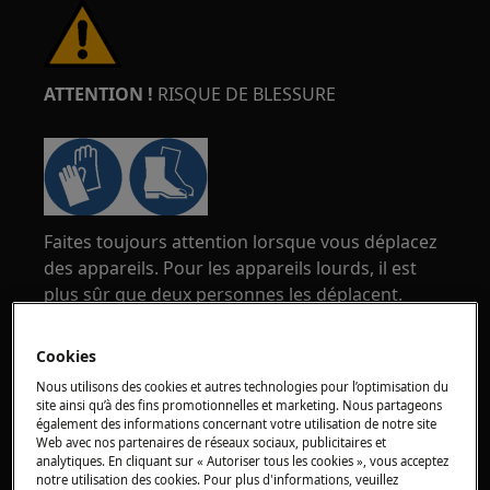
ATTENTION !
RISQUE DE BLESSURE
Faites toujours attention lorsque vous déplacez
des appareils. Pour les appareils lourds, il est
plus sûr que deux personnes les déplacent.
Utilisez toujours des gants de sécurité et des
chaussures de sécurité. Portez des gants de
Cookies
sécurité en tout temps pour vous protéger des
Nous utilisons des cookies et autres technologies pour l’optimisation du
coupures dues aux arêtes vives.
site ainsi qu’à des fins promotionnelles et marketing. Nous partageons
également des informations concernant votre utilisation de notre site
Web avec nos partenaires de réseaux sociaux, publicitaires et
analytiques. En cliquant sur « Autoriser tous les cookies », vous acceptez
notre utilisation des cookies. Pour plus d'informations, veuillez