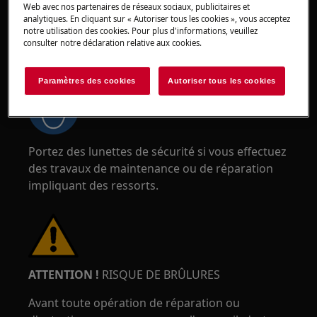
Web avec nos partenaires de réseaux sociaux, publicitaires et
analytiques. En cliquant sur « Autoriser tous les cookies », vous acceptez
notre utilisation des cookies. Pour plus d'informations, veuillez
consulter notre déclaration relative aux cookies.
ATTENTION !
RISQUE DE BLESSURE AUX YEUX
Paramètres des cookies
Autoriser tous les cookies
Portez des lunettes de sécurité si vous effectuez
des travaux de maintenance ou de réparation
impliquant des ressorts.
ATTENTION !
RISQUE DE BRÛLURES
Avant toute opération de réparation ou