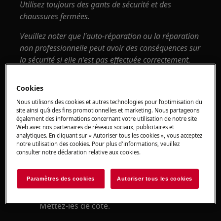
Utilisez toujours des gants de sécurité et des
chaussures fermées.
Veuillez noter que l'auto-réparation ou la réparation
non professionnelle peut avoir des conséquences sur
la sécurité si elle n'est pas effectuée correctement.
Inverser la porte
Cookies
Assurez-vous que l'appareil est bien droit.
Nous utilisons des cookies et autres technologies pour l’optimisation du
site ainsi qu’à des fins promotionnelles et marketing. Nous partageons
également des informations concernant votre utilisation de notre site
Ouvrez les deux portes et retirez
Web avec nos partenaires de réseaux sociaux, publicitaires et
l'équipement de la porte (des balconettes,
analytiques. En cliquant sur « Autoriser tous les cookies », vous acceptez
notre utilisation des cookies. Pour plus d'informations, veuillez
etc). Refermez les portes.
consulter notre déclaration relative aux cookies.
Utilisez un tournevis à lame fine pour
Paramètres des cookies
Autoriser tous les cookies
retirer le couvercle du trou de vis (A) et le
couvercle de la charnière supérieure (B).
Mettez-les de côté.