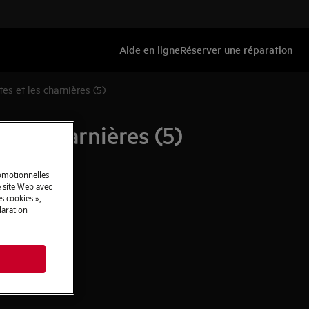
Aide en ligne
Réserver une réparation
s et les charnières (5)
les charnières (5)
romotionnelles
 site Web avec
s cookies »,
laration
s