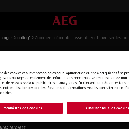
hinges (cooling)
Comment démonter, assembler et inverser les porte
ler et inverser les portes et 
ns des cookies et autres technologies pour l’optimisation du site ainsi qu’à des fins p
g. Nous partageons également des informations concernant votre utilisation de notre
res de réseaux sociaux, publicitaires et analytiques. En cliquant sur « Autoriser tous le
z notre utilisation des cookies. Pour plus d'informations, veuillez consulter notre déc
pareil et débranchez la fiche secteur
 cookies.
ppareils, pour les appareils lourds, il
Paramètres des cookies
Autoriser tous les cookie
sures fermées.