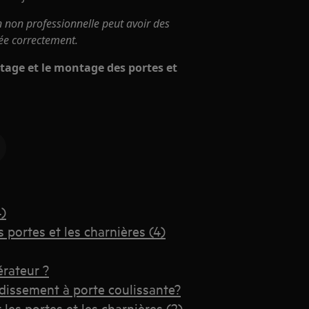
n non professionnelle peut avoir des
uée correctement.
ntage et le montage des portes et
4)
portes et les charnières (4)
érateur ?
idissement à porte coulissante?
es portes et les charnières (2)