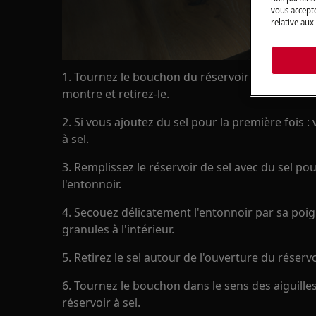
vous accepte
relative aux
1. Tournez le bouchon du réservoir à sel dans le
montre et retirez-le.
2. Si vous ajoutez du sel pour la première fois : 
à sel.
3. Remplissez le réservoir de sel avec du sel pour
l'entonnoir.
4. Secouez délicatement l'entonnoir par sa poig
granules à l'intérieur.
5. Retirez le sel autour de l'ouverture du réservo
6. Tournez le bouchon dans le sens des aiguille
réservoir à sel.