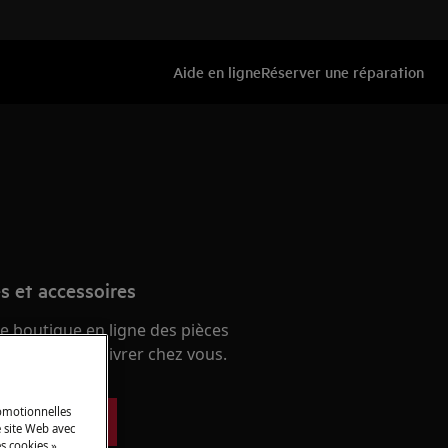
Aide en ligne
Réserver une réparation
s et accessoires
e boutique en ligne des pièces
 et faites-les livrer chez vous.
romotionnelles
ces détachées
 site Web avec
s cookies »,