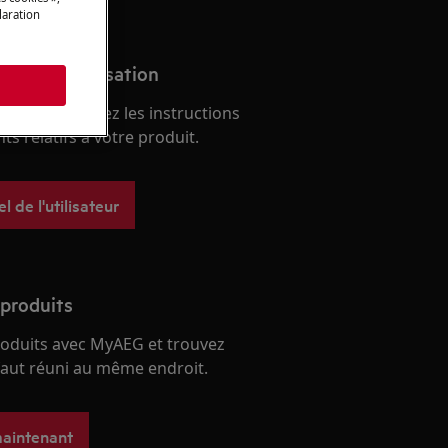
laration
anuel d'utilisation
s
èmes et trouvez les instructions
s relatifs à votre produit.
 de l'utilisateur
 produits
roduits avec MyAEG et trouvez
 faut réuni au même endroit.
maintenant