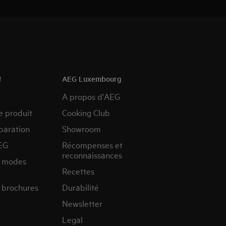
t
AEG Luxembourg
A propos d'AEG
e produit
Cooking Club
paration
Showroom
EG
Récompenses et
reconnaissances
s modes
Recettes
 brochures
Durabilité
Newsletter
Legal