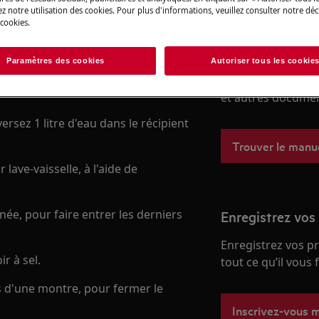
z notre utilisation des cookies. Pour plus d'informations, veuillez consulter notre déc
 cookies.
Trouvez votre m
Paramètres des cookies
Autoriser tous les cookie
 sens inverse des aiguilles d'une
Résolvez les probl
et autres document
versez 1 litre d'eau dans le récipient
Trouver le manuel
 lave-vaisselle, à l'aide de
née, pour faire entrer les derniers
Enregistrez vos
Enregistrez vos p
ir à sel.
tout ce qu’il vous
s d'une montre, pour fermer le
Inscrivez-vous 