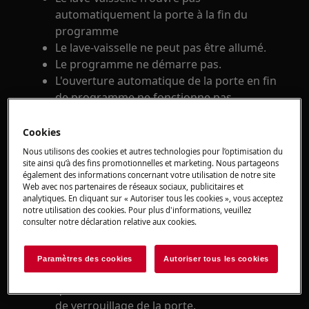
automatiquement la porte à la fin du
programme
Le lave-vaisselle ne peut pas être allumé.
Le programme ne démarre pas.
L'ouverture automatique de la porte en fin
de programme ne fonctionne pas.
La porte ne s'ouvre pas automatiquement.
Cookies
S'applique à
Nous utilisons des cookies et autres technologies pour l’optimisation du
site ainsi qu’à des fins promotionnelles et marketing. Nous partageons
Tous les lave-vaisselle avec fonction
également des informations concernant votre utilisation de notre site
Web avec nos partenaires de réseaux sociaux, publicitaires et
"AirDry" (ouverture automatique de la
analytiques. En cliquant sur « Autoriser tous les cookies », vous acceptez
porte)
notre utilisation des cookies. Pour plus d'informations, veuillez
consulter notre déclaration relative aux cookies.
Solution
Paramètres des cookies
Autoriser tous les cookies
Mettez le lave-vaisselle à niveau et vérifiez
que le diamant se situe au centre des bras
de verrouillage de la porte.