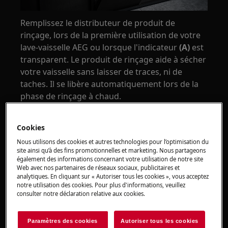
Remplissez le distributeur de produit de
rinçage, lors de la première utilisation de votre
lave-vaisselle AEG ou lorsque l'indicateur
(A)
est
transparent. Le produit de rinçage aide à sécher
votre vaisselle sans laisser de traces, ni de
taches. Il se libère automatiquement lors de la
phase de rinçage à chaud.
Ajout de produit de rinçage
Cookies
1. Ouvrez le couvercle
(C)
.
Nous utilisons des cookies et autres technologies pour l’optimisation du
site ainsi qu’à des fins promotionnelles et marketing. Nous partageons
2. Remplissez le distributeur
(B)
de produit de
également des informations concernant votre utilisation de notre site
rinçage jusqu'à ce qu'il atteigne le repère
MAX
.
Web avec nos partenaires de réseaux sociaux, publicitaires et
analytiques. En cliquant sur « Autoriser tous les cookies », vous acceptez
Utilisez uniquement un produit de rinçage
notre utilisation des cookies. Pour plus d'informations, veuillez
spécialement conçu pour les lave-vaisselle.
consulter notre déclaration relative aux cookies.
3. Retirez tout produit de rinçage renversé avec
Paramètres des cookies
Autoriser tous les cookies
un chiffon absorbant, pour éviter une formation