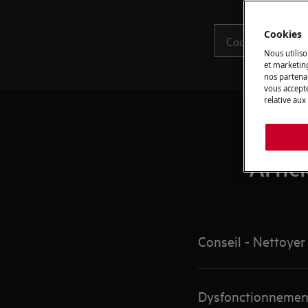
Cookies
Nous utiliso
et marketin
nos partenai
vous accepte
relative aux
Artic
Conseil - Nettoyer
Dysfonctionnement 