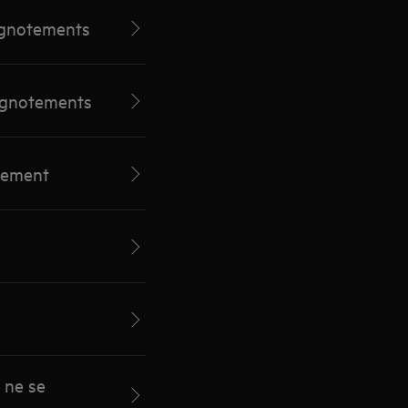
lignotements
lignotements
ètement
 ne se