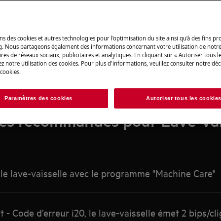
Recherchez parmi nos articles d'assistance
ns des cookies et autres technologies pour l’optimisation du site ainsi qu’à des fins p
g. Nous partageons également des informations concernant votre utilisation de notre
res de réseaux sociaux, publicitaires et analytiques. En cliquant sur « Autoriser tous le
z notre utilisation des cookies. Pour plus d'informations, veuillez consulter notre déc
 cookies.
Paramètres des cookies
Autoriser tous les cookie
les recommandés pour Lave-vai
 le lave-vaisselle avec le programme "Machine Care"
- Code d’erreur i20, le lave-vaisselle émet 2 bips/c