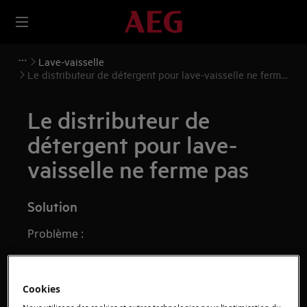
Lave-vaisselle
Le distributeur de détergent pour lave-vaisselle ne ferme
pas
Le distributeur de
détergent pour lave-
vaisselle ne ferme pas
Solution
Problème :
Le distributeur de produit de lavage ne se
ferme pas.
Cookies
Concerne :