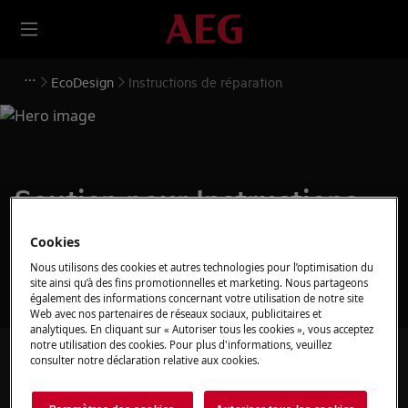
EcoDesign
Instructions de réparation
Soutien pour Instructions
de réparation
Cookies
Nous utilisons des cookies et autres technologies pour l’optimisation du
site ainsi qu’à des fins promotionnelles et marketing. Nous partageons
également des informations concernant votre utilisation de notre site
Web avec nos partenaires de réseaux sociaux, publicitaires et
analytiques. En cliquant sur « Autoriser tous les cookies », vous acceptez
notre utilisation des cookies. Pour plus d'informations, veuillez
Recherchez parmi nos articles d'assistance
consulter notre déclaration relative aux cookies.