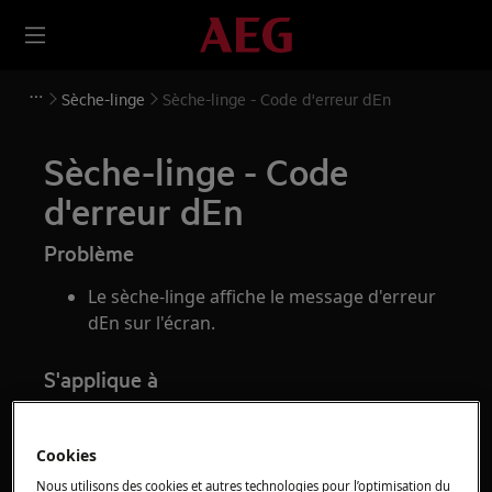
Sèche-linge
Sèche-linge - Code d'erreur dEn
Sèche-linge - Code
d'erreur dEn
Problème
Le sèche-linge affiche le message d'erreur
dEn sur l'écran.
S'applique à
Sèche-linge
Cookies
Solution
Nous utilisons des cookies et autres technologies pour l’optimisation du