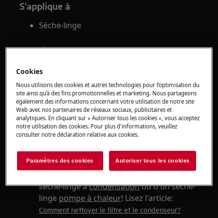
S'applique à
Sèche-linge
Solution
Un filtre ou un condenseur sale ou obstrué
Cookies
peut entraîner une fuite du sèche-linge.
Nous utilisons des cookies et autres technologies pour l’optimisation du
Nettoyez donc régulièrement et
site ainsi qu’à des fins promotionnelles et marketing. Nous partageons
également des informations concernant votre utilisation de notre site
soigneusement les filtres et le condenseur
Web avec nos partenaires de réseaux sociaux, publicitaires et
(si accessible).
analytiques. En cliquant sur « Autoriser tous les cookies », vous acceptez
notre utilisation des cookies. Pour plus d'informations, veuillez
La procédure de nettoyage du filtre à
consulter notre déclaration relative aux cookies.
peluches est la même pour les sèche-linge
à condensation et à pompe à chaleur.
Paramètres des cookies
Autoriser tous les cookies
Cependant, la procédure de nettoyage du
condenseur diffère lorsqu'il s'agit d'un
sèche-linge à
condensation
ou d'un sèche-
linge
pompe à chaleur
! Lisez l'article:
Comment nettoyer le filtre et le condenseur?