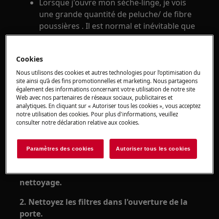
Lorsque j'ouvre mon sèche-linge, je vois
une grande quantité de peluche/ de fibre
poussières . Il est normal et inévitable que
des peluches se forment au cours du
processus de séchage. Cela dépend
Cookies
également du type de charge (serviettes
neuves, molleton, etc.)
Nous utilisons des cookies et autres technologies pour l’optimisation du
site ainsi qu’à des fins promotionnelles et marketing. Nous partageons
Concerne :
également des informations concernant votre utilisation de notre site
Web avec nos partenaires de réseaux sociaux, publicitaires et
analytiques. En cliquant sur « Autoriser tous les cookies », vous acceptez
Sèche-linge ventilé Sèche-linge à
notre utilisation des cookies. Pour plus d'informations, veuillez
condenseur
consulter notre déclaration relative aux cookies.
Sèche-linge à pompe à chaleur
Paramètres des cookies
Autoriser tous les cookies
Résolution :
1. Vérifiez la circulation d'air au cours du
nettoyage.
2. Nettoyez les filtres dans l'ouverture de la
porte.