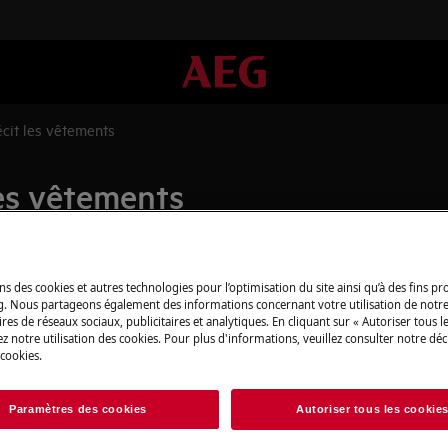
écit les vêtements
les vêtements
Pièces détachée
ns des cookies et autres technologies pour l’optimisation du site ainsi qu’à des fins p
g. Nous partageons également des informations concernant votre utilisation de notre
res de réseaux sociaux, publicitaires et analytiques. En cliquant sur « Autoriser tous le
Trouvez dans notr
z notre utilisation des cookies. Pour plus d'informations, veuillez consulter notre déc
détachées d’origine
 cookies.
Paramètres des cookies
Autoriser tous les cookie
Acheter des piè