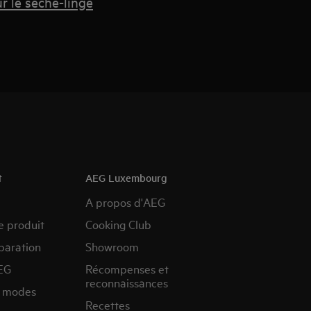
r le sèche-linge
t
AEG Luxembourg
A propos d'AEG
e produit
Cooking Club
paration
Showroom
EG
Récompenses et
reconnaissances
s modes
Recettes