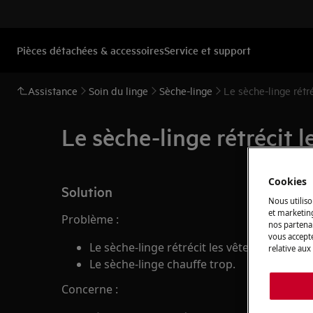
Pièces détachées & accessoires
Service et support
Assistance
Soin du linge
Sèche-linge
Le sèche-linge rétr
Le sèche-linge rétrécit 
Cookies
Solution
Nous utiliso
et marketin
Problème :
nos partenai
vous accepte
Le sèche-linge rétrécit les vêtements
relative aux
Le sèche-linge chauffe trop.
Concerne :