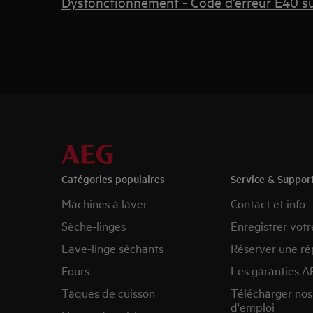
Dysfonctionnement - Code d'erreur E40 su
Catégories populaires
Service & Suppor
Machines à laver
Contact et info
Sèche-linges
Enregistrer votr
Lave-linge séchants
Réserver une ré
Fours
Les garanties A
Taques de cuisson
Télécharger no
d'emploi