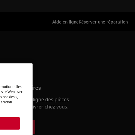
Aide en ligne
Réserver une réparation
s et accessoires
romotionnelles
 site Web avec
s cookies »,
e boutique en ligne des pièces
laration
 et faites-les livrer chez vous.
s
ces détachées