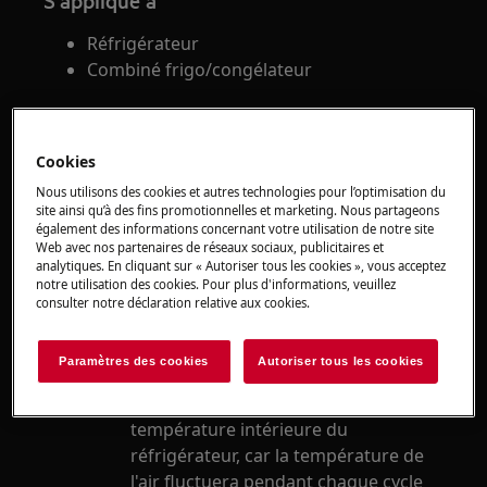
S'applique à
Réfrigérateur
Combiné frigo/congélateur
Solution
Cookies
Vérifiez que l'appareil refroidit
correctement.
Nous utilisons des cookies et autres technologies pour l’optimisation du
site ainsi qu’à des fins promotionnelles et marketing. Nous partageons
Mesurez la température avec un
également des informations concernant votre utilisation de notre site
thermomètre dans un verre d'eau
Web avec nos partenaires de réseaux sociaux, publicitaires et
analytiques. En cliquant sur « Autoriser tous les cookies », vous acceptez
placé au réfrigérateur.
notre utilisation des cookies. Pour plus d'informations, veuillez
Si la température de l'air est de +4 à +
consulter notre déclaration relative aux cookies.
5°C, le réfrigérateur fonctionne
correctement.
Paramètres des cookies
Autoriser tous les cookies
La température à cœur des aliments
est plus importante que la
température intérieure du
réfrigérateur, car la température de
l'air fluctuera pendant chaque cycle