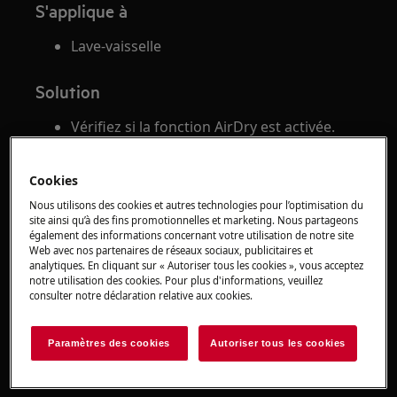
S'applique à
Lave-vaisselle
Solution
Vérifiez si la fonction AirDry est activée.
Les instructions de mise en marche se
trouvent dans le manuel d'utilisation.
Cookies
Cliquez sur "
Trouver le manuel d'utilisation
" à
Nous utilisons des cookies et autres technologies pour l’optimisation du
droite de cet article.
site ainsi qu’à des fins promotionnelles et marketing. Nous partageons
Vous pourriez également être intéressé
également des informations concernant votre utilisation de notre site
Web avec nos partenaires de réseaux sociaux, publicitaires et
par notre article «
Comment puis-je désactiver
analytiques. En cliquant sur « Autoriser tous les cookies », vous acceptez
».
la fonction AirDry dans mon lave-vaisselle?
notre utilisation des cookies. Pour plus d'informations, veuillez
Suivez les mêmes étapes, mais choisissez
consulter notre déclaration relative aux cookies.
d'activer au lieu de désactiver la fonction
dans le paramètre.
Paramètres des cookies
Autoriser tous les cookies
Assurez-vous que le lave-vaisselle est
correctement nivelé.