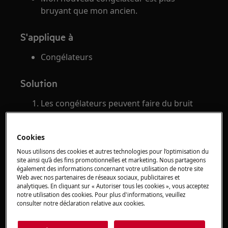
bruyant que mon ancien.
S'applique à
Congélateurs
Solution
Les congélateurs peuvent faire du bruit
lorsqu'ils fonctionnent.
Les bruits peuvent être causés par le
Cookies
compresseur, par le fluide frigorigène
circulant dans le circuit frigorifique ou par
Nous utilisons des cookies et autres technologies pour l’optimisation du
site ainsi qu’à des fins promotionnelles et marketing. Nous partageons
un ventilateur.
également des informations concernant votre utilisation de notre site
Web avec nos partenaires de réseaux sociaux, publicitaires et
analytiques. En cliquant sur « Autoriser tous les cookies », vous acceptez
Les bruits suivants peuvent se produire :
notre utilisation des cookies. Pour plus d'informations, veuillez
consulter notre déclaration relative aux cookies.