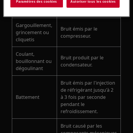
Paramètres des cookies
Autoriser tous les cookies
Sons normaux
Cause
Gargouillement,
Bruit émis par le
grincement ou
compresseur.
cliquetis
Coulant,
Bruit produit par le
bouillonnant ou
condensateur.
dégoulinant
Bruit émis par l'injection
de réfrigérant jusqu'à 2
Battement
à 3 fois par seconde
pendant le
refroidissement.
Bruit causé par les