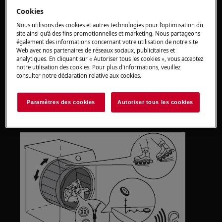
Cookies
Solution
Nous utilisons des cookies et autres technologies pour l’optimisation du
site ainsi qu’à des fins promotionnelles et marketing. Nous partageons
Il est normal d'entendre un bruit
également des informations concernant votre utilisation de notre site
Web avec nos partenaires de réseaux sociaux, publicitaires et
métallique provenant d'un sèche-linge à
analytiques. En cliquant sur « Autoriser tous les cookies », vous acceptez
pompe à chaleur.Cela peut être causé par
notre utilisation des cookies. Pour plus d'informations, veuillez
la rotation du tambour ou par des boucles
consulter notre déclaration relative aux cookies.
métalliques, des fermetures à glissière,
des boutons et autres pièces des
Paramètres des cookies
Autoriser tous les cookies
vêtements dans la machine.