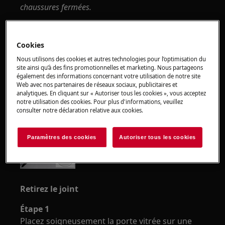
chaussures fermées.
Veuillez noter que l'auto-réparation ou la réparation
non professionnelle peut avoir des conséquences sur
Cookies
la sécurité si elle n'est pas effectuée correctement.
Nous utilisons des cookies et autres technologies pour l’optimisation du
site ainsi qu’à des fins promotionnelles et marketing. Nous partageons
Retirez les charnières :
également des informations concernant votre utilisation de notre site
Web avec nos partenaires de réseaux sociaux, publicitaires et
Outils: Tournevis cruciforme 6 × 300
analytiques. En cliquant sur « Autoriser tous les cookies », vous acceptez
notre utilisation des cookies. Pour plus d'informations, veuillez
consulter notre déclaration relative aux cookies.
Paramètres des cookies
Autoriser tous les cookies
Retirez le joint
Étape 1
Placez soigneusement la porte vitrée sur une