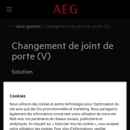
door gaskets
Changement de joint de porte (V)
Changement de joint de
porte (V)
Solution
Avant toute opération de maintenance, éteignez
l'appareil et débranchez la fiche secteur de la
prise.
Cookies
Faites toujours attention lorsque vous déplacez des
Nous utilisons des cookies et autres technologies pour l’optimisation du
appareils, pour les appareils lourds, il faut deux
site ainsi qu’à des fins promotionnelles et marketing. Nous partageons
également des informations concernant votre utilisation de notre site
personnes pour le déplacer.
Web avec nos partenaires de réseaux sociaux, publicitaires et
analytiques. En cliquant sur « Autoriser tous les cookies », vous acceptez
Utilisez toujours des gants de sécurité et des
notre utilisation des cookies. Pour plus d'informations, veuillez