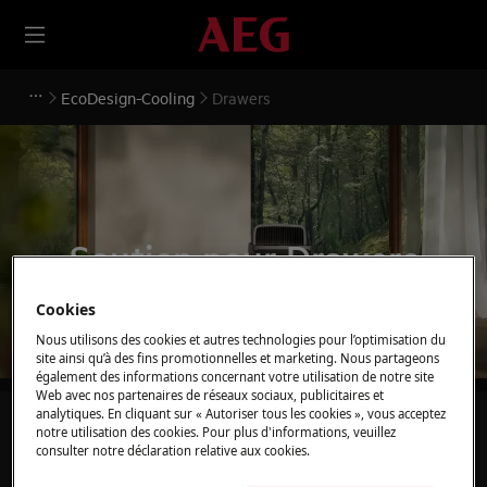
EcoDesign-Cooling
Drawers
Soutien pour Drawers
Cookies
Nous utilisons des cookies et autres technologies pour l’optimisation du
site ainsi qu’à des fins promotionnelles et marketing. Nous partageons
également des informations concernant votre utilisation de notre site
Web avec nos partenaires de réseaux sociaux, publicitaires et
analytiques. En cliquant sur « Autoriser tous les cookies », vous acceptez
Recherchez parmi nos articles d'assistance
notre utilisation des cookies. Pour plus d'informations, veuillez
consulter notre déclaration relative aux cookies.