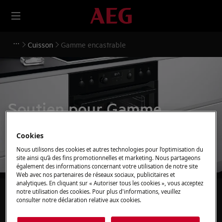
Cuisson
Gamme encastrable
Soutien pour Gamme
encastrable
Cookies
Nous utilisons des cookies et autres technologies pour l’optimisation du
site ainsi qu’à des fins promotionnelles et marketing. Nous partageons
également des informations concernant votre utilisation de notre site
Web avec nos partenaires de réseaux sociaux, publicitaires et
analytiques. En cliquant sur « Autoriser tous les cookies », vous acceptez
notre utilisation des cookies. Pour plus d'informations, veuillez
Recherchez parmi nos articles d'assistance
consulter notre déclaration relative aux cookies.