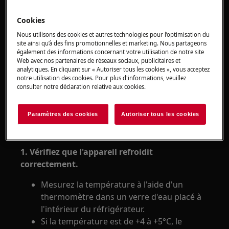
La température interne du réfrigérateur
Cookies
est inférieure à 0°C
Nous utilisons des cookies et autres technologies pour l’optimisation du
site ainsi qu’à des fins promotionnelles et marketing. Nous partageons
également des informations concernant votre utilisation de notre site
Concerne :
Web avec nos partenaires de réseaux sociaux, publicitaires et
analytiques. En cliquant sur « Autoriser tous les cookies », vous acceptez
notre utilisation des cookies. Pour plus d'informations, veuillez
Réfrigérateur-congélateur
consulter notre déclaration relative aux cookies.
Réfrigérateur
Paramètres des cookies
Autoriser tous les cookies
Résolution :
1. Vérifiez que l'appareil refroidit
correctement.
Mesurez la température à l'aide d'un
thermomètre dans un verre d'eau placé à
l'intérieur du réfrigérateur.
Si la température est de +4 à +5°C, le